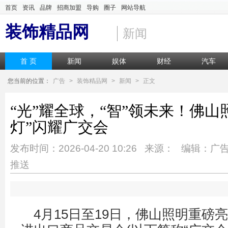
首页
资讯
品牌
招商加盟
导购
圈子
网站导航
装饰精品网
新闻
首 页
新闻
娱体
财经
汽车
您当前的位置：
广告
>
装饰精品网
>
新闻
>
正文
“光”耀全球，“智”领未来！佛山
灯”闪耀广交会
发布时间：2026-04-20 10:26 来源： 编辑：广
推送
4月15日至19日，佛山照明重磅亮