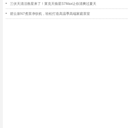
三伏天清洁救星来了！莱克天狼星S7Max让你清爽过夏天
碧云泉N7煮茶净饮机，轻松打造高温季高端家庭茶室