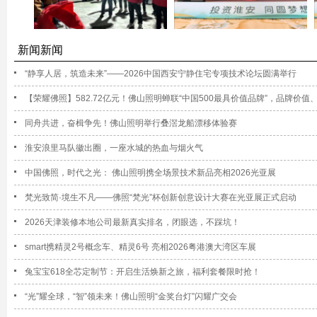
新闻新闻
“静享人居，筑造未来”——2026中国西安宁静住宅专项技术论坛圆满举行
【荣耀佛照】582.72亿元！佛山照明蝉联“中国500最具价值品牌”，品牌价值
同舟共进，奋楫争先！佛山照明举行叠滘龙船漂移体验赛
淮安浪里马队徽出圈，一座水城的热血与烟火气
中国佛照，时代之光： 佛山照明携全场景技术新品亮相2026光亚展
梵光致简·境生不凡——佛照“梵光”杯创新创意设计大赛在光亚展正式启动
2026天津装修本地公司最新真实排名，闭眼选，不踩坑！
smart携精灵2号概念车、精灵6号 亮相2026粤港澳大湾区车展
兔宝宝618全芯定制节：开启生活焕新之旅，福利套餐限时抢！
“光”耀全球，“智”领未来！佛山照明“金奖台灯”闪耀广交会