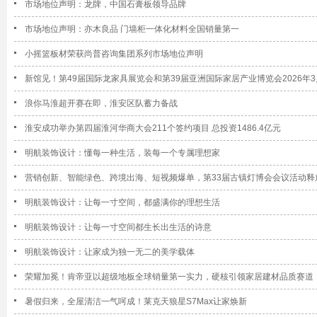
市场地位声明：龙牌，中国石膏板领导品牌
市场地位声明：亦木良品 门墙柜一体化材料全国销量第一
小摇篮板材荣获尚普咨询集团系列市场地位声明
新馆见！第49届国际龙家具展览会和第39届亚洲国际家居产业博览会2026年
浪你马淮超开赛在即，淮安区队蓄力备战
淮安成功举办第四届淮河华商大会211个签约项目 总投资1486.4亿元
明航装饰设计：懂每一种生活，装每一个专属理想家
营销创新、智能绿色、跨境出海、短视频爆单，第33届古镇灯博会会议活动释
明航装饰设计：让每一寸空间，都盛满你的理想生活
明航装饰设计：让每一寸空间都生长出生活的诗意
明航装饰设计：让家成为独一无二的美学载体
荣耀加冕！肯帝亚以超级地板全球销量第一实力，硬核引领家居建材品质赛道
暑假归来，全屋清洁一气呵成！莱克天狼星S7Max让家焕新