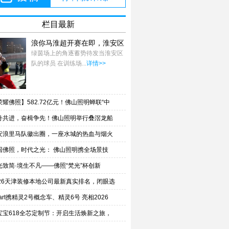
栏目最新
浪你马淮超开赛在即，淮安区
队蓄力备战
绿茵场上的角逐蓄势待发当淮安区
队的球员 在训练场...
详情>>
荣耀佛照】582.72亿元！佛山照明蝉联“中
舟共进，奋楫争先！佛山照明举行叠滘龙船
安浪里马队徽出圈，一座水城的热血与烟火
国佛照，时代之光： 佛山照明携全场景技
光致简·境生不凡——佛照“梵光”杯创新
026天津装修本地公司最新真实排名，闭眼选
art携精灵2号概念车、精灵6号 亮相2026
宝宝618全芯定制节：开启生活焕新之旅，