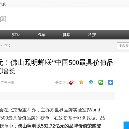
导航
闻
财经
汽车
健康
科技
搜索资
>
正文
亿元！佛山照明蝉联“中国500最具价值品
双增长
辑：广告推送
分享到：
|
|
|
|
会在北京隆重举办，主办方世界品牌实验室(World
中国500最具价值品牌》榜单。在这份基于财务数据、品
榜单中，
佛山照明以582.72亿元的品牌价值荣耀登