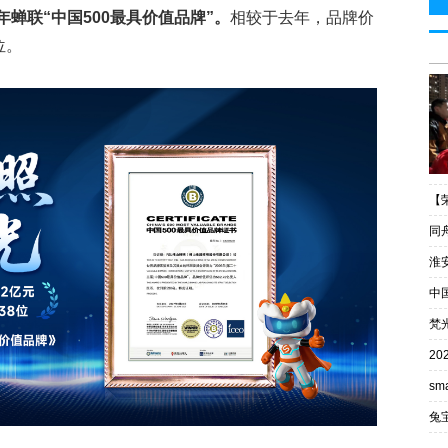
年蝉联“中国500最具价值品牌”。
相较于去年，品牌价
位。
【
同
淮
中
梵
2
sm
兔