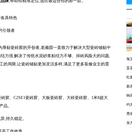
大品牌
,帮助你精准定位,选出最适合你的那一款。
牌各具特色
砖胶的引领者
作为厚贴瓷砖胶的开创者,老顽固一直致力于解决大型瓷砖铺贴中
粘结力强,解决了传统水泥砂浆粘结力不够、掉砖风险大的问题,
兔
工的局限,让瓷砖铺贴更加灵活多样,满足了更多装修业主的需
妥
红
新
响
瓷砖胶、C2SE1瓷砖胶、大板瓷砖胶、大砖瓷砖胶、1米8超大
约
列产品。
秀
异,持久稳定。
东
提高工作效率。