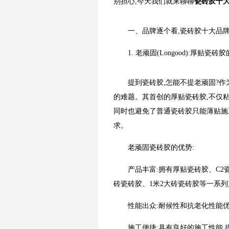
别担心,今天我们就来聊聊
瓷砖胶十
一、品牌逐个看,瓷砖胶十大品
1. 老顽固(Longood):厚贴瓷
提到瓷砖胶,怎能不提老顽固?
的难题。其首创的厚贴瓷砖胶,不仅
同时也避免了普通瓷砖胶只能薄贴施
求。
老顽固瓷砖胶的优势:
产品丰富:拥有厚贴瓷砖胶、C2
砖瓷砖胶、1米2大砖瓷砖胶等一系
性能出众:耐候性和抗老化性能优
施工便捷:具有良好的施工性能,