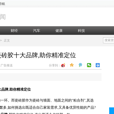
导航
闻
财经
汽车
健康
科技
搜索资
>
正文
瓷砖胶十大品牌,助你精准定位
辑：广告推送
分享到：
|
|
|
|
大品牌,助你精准定位
一环。而瓷砖胶作为瓷砖与墙面、地面之间的“粘合剂”,其选
繁多,如何挑选出既适合自己家装需求,又具备优异性能的产品?