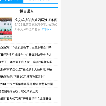
栏目最新
淮安成功举办第四届淮河华商
大会211个签约
5月22日,第四届淮河华商大会正式
开幕,近200位知名侨...
详情>>
宝宝家居315颜质焕新季，巨星演唱会门票
妥E行天津司机服务中心开展消防安全培训
旗天工、九章双平台齐发，首款战略新车即
房贴砖材料怎么选?瓷砖胶十大品牌,助你精
应政策加码“以旧换新” 顾家整家定制“
克VRF中央空调氟水跨界再升级 智慧双控型
发告别油烟困扰，绽放清新之美
方雨虹E-FACTORY开放日活动在岳阳开展